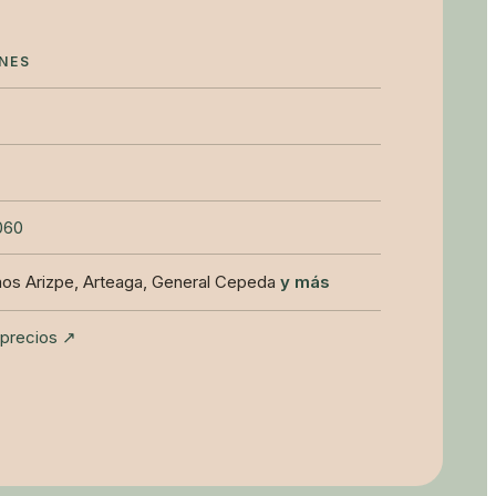
NES
060
amos Arizpe, Arteaga, General Cepeda
y más
e precios ↗