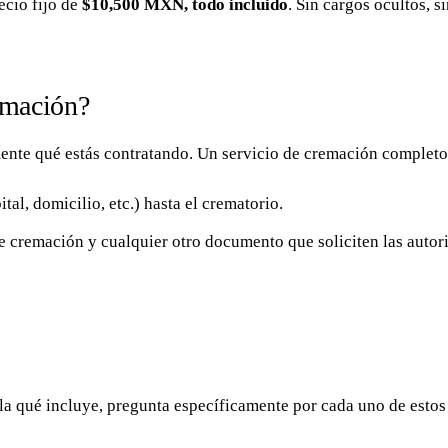
ecio fijo de
$10,500 MXN, todo incluido
. Sin cargos ocultos, s
remación?
ente qué estás contratando. Un servicio de cremación complet
tal, domicilio, etc.) hasta el crematorio.
e cremación y cualquier otro documento que soliciten las auto
la qué incluye, pregunta específicamente por cada uno de estos 