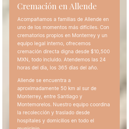
Cremación en
Allende
Acompañamos a familias de Allende en
uno de los momentos más difíciles. Con
crematorios propios en Monterrey y un
equipo legal interno, ofrecemos
cremación directa digna desde $10,500
MXN, todo incluido. Atendemos las 24
horas del día, los 365 días del año.
Allende se encuentra a
aproximadamente 50 km al sur de
Monterrey, entre Santiago y
Montemorelos. Nuestro equipo coordina
la recolección y traslado desde
hospitales y domicilios en todo el
municipio.