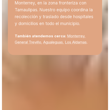
Monterrey, en la zona fronteriza con
Tamaulipas. Nuestro equipo coordina la
recolección y traslado desde hospitales
y domicilios en todo el municipio.
También atendemos cerca:
Monterrey
,
General Treviño
,
Agualeguas
,
Los Aldamas
.
¿Cuánto cuesta un funeral o
cremación en
Melchor
Ocampo
?