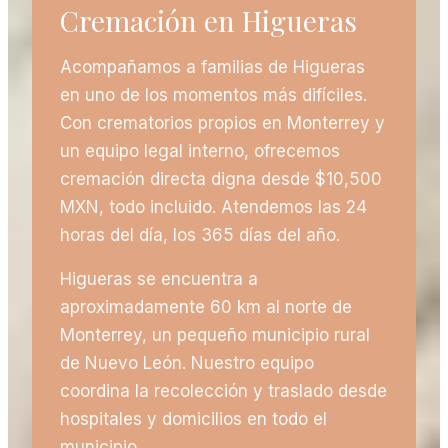
Cremación en
Higueras
Acompañamos a familias de Higueras
en uno de los momentos más difíciles.
Con crematorios propios en Monterrey y
un equipo legal interno, ofrecemos
cremación directa digna desde $10,500
MXN, todo incluido. Atendemos las 24
horas del día, los 365 días del año.
Higueras se encuentra a
aproximadamente 60 km al norte de
Monterrey, un pequeño municipio rural
de Nuevo León. Nuestro equipo
coordina la recolección y traslado desde
hospitales y domicilios en todo el
municipio.