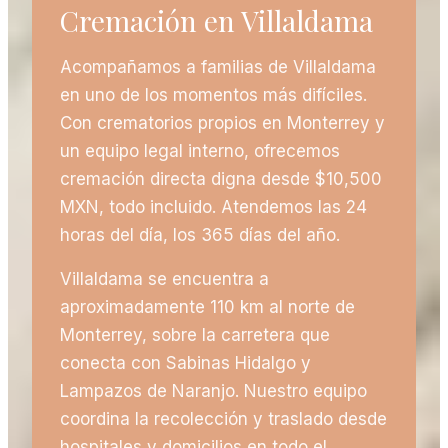
Cremación en
Villaldama
Acompañamos a familias de Villaldama
en uno de los momentos más difíciles.
Con crematorios propios en Monterrey y
un equipo legal interno, ofrecemos
cremación directa digna desde $10,500
MXN, todo incluido. Atendemos las 24
horas del día, los 365 días del año.
Villaldama se encuentra a
aproximadamente 110 km al norte de
Monterrey, sobre la carretera que
conecta con Sabinas Hidalgo y
Lampazos de Naranjo. Nuestro equipo
coordina la recolección y traslado desde
hospitales y domicilios en todo el