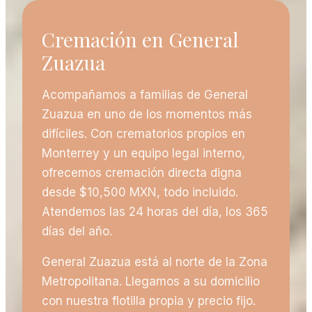
Cremación en
General
Zuazua
Acompañamos a familias de General
Zuazua en uno de los momentos más
difíciles. Con crematorios propios en
Monterrey y un equipo legal interno,
ofrecemos cremación directa digna
desde $10,500 MXN, todo incluido.
Atendemos las 24 horas del día, los 365
días del año.
General Zuazua está al norte de la Zona
Metropolitana. Llegamos a su domicilio
con nuestra flotilla propia y precio fijo.